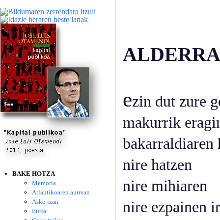
ALDERRA
e
zin dut zure 
makurrik eragi
bakarraldiaren
nire hatzen
BAKE HOTZA
nire mihiaren
Memoria
Atlantikoaren aurrean
Asko izan
nire ezpainen 
Euria