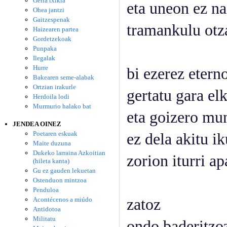
Gerra txikia
eta uneon ez na
Ohea jantzi
Gaitzespenak
tramankulu otz
Haizearen partea
Gordetzekoak
Punpaka
Ilegalak
Hurre
bi ezerez etern
Bakearen seme-alabak
Ortzian irakurle
gertatu gara el
Herdoila lodi
Murmurio halako bat
eta goizero mu
JENDEA OINEZ
Poetaren eskuak
ez dela akitu ik
Maite duzuna
Dukeko larraina Azkoitian
zorion iturri ap
(hileta kanta)
Gu ez gauden lekuetan
Ostenduon mintzoa
Penduloa
Acontécenos a miúdo
zatoz
Antidotoa
Militatu
ondo baderitzo