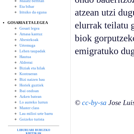
Maiatz berritan
Eta bihar
atzean utzi dug
Iritsiko da eguna
elurrak teilatu 
GOSARIA ETA LEGEA
Gosari legea
Arnasa kantuz
biok gorputzeko
Abestekoak
Urtemuga
emigratuko du
Lehen taupadak
Hautua
Alderrai
Biziak eta hilak
Kontraeran
Bizi naizen hau
Horiek guztiek
Ibai ondoan
Azken batean
©
cc-by-sa
Jose Lui
Lo aurreko lurrun
Master class
Lau milioi urte barru
Goizeko turista
LIBURUARI BURUZKO
KRITIKAK