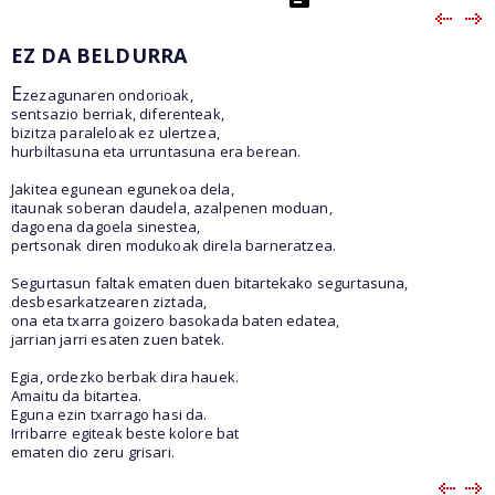
EZ DA BELDURRA
E
zezagunaren ondorioak,
sentsazio berriak, diferenteak,
bizitza paraleloak ez ulertzea,
hurbiltasuna eta urruntasuna era berean.
Jakitea egunean egunekoa dela,
itaunak soberan daudela, azalpenen moduan,
dagoena dagoela sinestea,
pertsonak diren modukoak direla barneratzea.
Segurtasun faltak ematen duen bitartekako segurtasuna,
desbesarkatzearen ziztada,
ona eta txarra goizero basokada baten edatea,
jarrian jarri esaten zuen batek.
Egia, ordezko berbak dira hauek.
Amaitu da bitartea.
Eguna ezin txarrago hasi da.
Irribarre egiteak beste kolore bat
ematen dio zeru grisari.