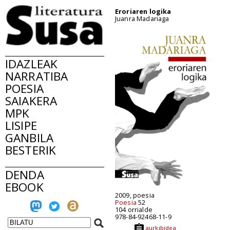
Eroriaren logika
Juanra Madariaga
IDAZLEAK
NARRATIBA
POESIA
SAIAKERA
MPK
LISIPE
GANBILA
BESTERIK
DENDA
EBOOK
2009, poesia
Poesia
52
104 orrialde
978-84-92468-11-9
aurkibidea