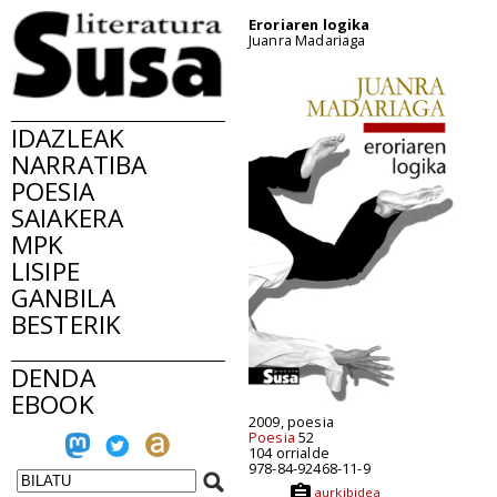
Eroriaren logika
Juanra Madariaga
IDAZLEAK
NARRATIBA
POESIA
SAIAKERA
MPK
LISIPE
GANBILA
BESTERIK
DENDA
EBOOK
2009, poesia
Poesia
52
104 orrialde
978-84-92468-11-9
aurkibidea