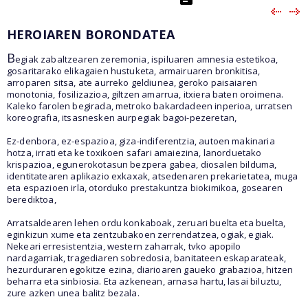
HEROIAREN BORONDATEA
B
egiak zabaltzearen zeremonia, ispiluaren amnesia estetikoa,
gosaritarako elikagaien hustuketa, armairuaren bronkitisa,
arroparen sitsa, ate aurreko geldiunea, geroko paisaiaren
monotonia, fosilizazioa, giltzen amarrua, itxiera baten oroimena.
Kaleko farolen begirada, metroko bakardadeen inperioa, urratsen
koreografia, itsasnesken aurpegiak bagoi-pezeretan,
Ez-denbora, ez-espazioa, giza-indiferentzia, autoen makinaria
hotza, irrati eta ke toxikoen safari amaiezina, lanorduetako
krispazioa, egunerokotasun bezpera gabea, diosalen bilduma,
identitatearen aplikazio exkaxak, atsedenaren prekarietatea, muga
eta espazioen irla, otorduko prestakuntza biokimikoa, gosearen
berediktoa,
Arratsaldearen lehen ordu konkaboak, zeruari buelta eta buelta,
eginkizun xume eta zentzubakoen zerrendatzea, ogiak, egiak.
Nekeari erresistentzia, western zaharrak, tvko apopilo
nardagarriak, tragediaren sobredosia, banitateen eskaparateak,
hezurduraren egokitze ezina, diarioaren gaueko grabazioa, hitzen
beharra eta sinbiosia. Eta azkenean, arnasa hartu, lasai biluztu,
zure azken unea balitz bezala.