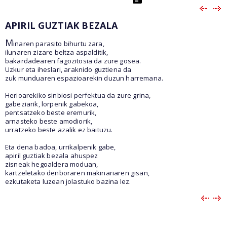
APIRIL GUZTIAK BEZALA
M
inaren parasito bihurtu zara,
ilunaren zizare beltza aspalditik,
bakardadearen fagozitosia da zure gosea.
Uzkur eta iheslari, araknido guztiena da
zuk munduaren espazioarekin duzun harremana.
Herioarekiko sinbiosi perfektua da zure grina,
gabeziarik, lorpenik gabekoa,
pentsatzeko beste eremurik,
arnasteko beste amodiorik,
urratzeko beste azalik ez baituzu.
Eta dena badoa, urrikalpenik gabe,
apiril guztiak bezala ahuspez
zisneak hegoaldera moduan,
kartzeletako denboraren makinariaren gisan,
ezkutaketa luzean jolastuko bazina lez.