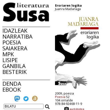
Eroriaren logika
Juanra Madariaga
IDAZLEAK
NARRATIBA
POESIA
SAIAKERA
MPK
LISIPE
GANBILA
BESTERIK
DENDA
EBOOK
2009, poesia
Poesia
52
104 orrialde
978-84-92468-11-9
aurkibidea