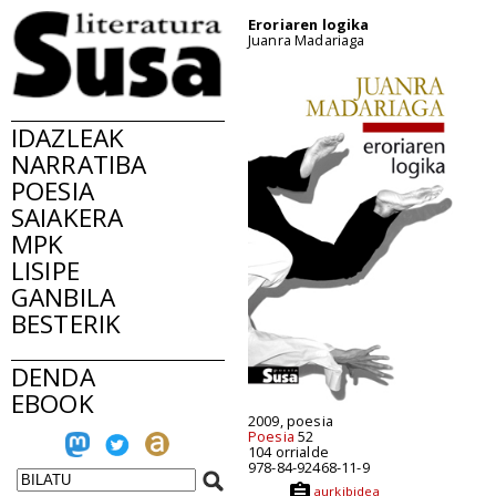
Eroriaren logika
Juanra Madariaga
IDAZLEAK
NARRATIBA
POESIA
SAIAKERA
MPK
LISIPE
GANBILA
BESTERIK
DENDA
EBOOK
2009, poesia
Poesia
52
104 orrialde
978-84-92468-11-9
aurkibidea