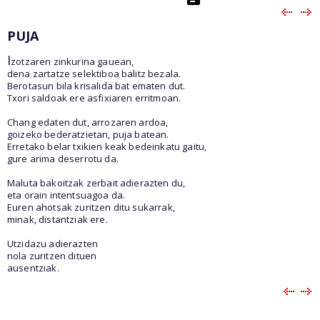
PUJA
I
zotzaren zinkurina gauean,
dena zartatze selektiboa balitz bezala.
Berotasun bila krisalida bat ematen dut.
Txori saldoak ere asfixiaren erritmoan.
Chang edaten dut, arrozaren ardoa,
goizeko bederatzietan, puja batean.
Erretako belar txikien keak bedeinkatu gaitu,
gure arima deserrotu da.
Maluta bakoitzak zerbait adierazten du,
eta orain intentsuagoa da.
Euren ahotsak zuritzen ditu sukarrak,
minak, distantziak ere.
Utzidazu adierazten
nola zuritzen dituen
ausentziak.