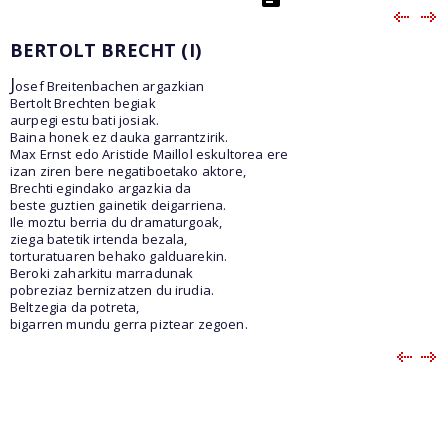
BERTOLT BRECHT (I)
J
osef Breitenbachen argazkian
Bertolt Brechten begiak
aurpegi estu bati josiak.
Baina honek ez dauka garrantzirik.
Max Ernst edo Aristide Maillol eskultorea ere
izan ziren bere negatiboetako aktore,
Brechti egindako argazkia da
beste guztien gainetik deigarriena.
Ile moztu berria du dramaturgoak,
ziega batetik irtenda bezala,
torturatuaren behako galduarekin.
Beroki zaharkitu marradunak
pobreziaz bernizatzen du irudia.
Beltzegia da potreta,
bigarren mundu gerra piztear zegoen.