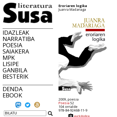
Eroriaren logika
Juanra Madariaga
IDAZLEAK
NARRATIBA
POESIA
SAIAKERA
MPK
LISIPE
GANBILA
BESTERIK
DENDA
EBOOK
2009, poesia
Poesia
52
104 orrialde
978-84-92468-11-9
aurkibidea