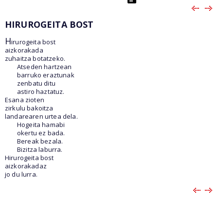
HIRUROGEITA BOST
H
irurogeita bost
aizkorakada
zuhaitza botatzeko.
Atseden hartzean
barruko eraztunak
zenbatu ditu
astiro haztatuz.
Esana zioten
zirkulu bakoitza
landarearen urtea dela.
Hogeita hamabi
okertu ez bada.
Bereak bezala.
Bizitza laburra.
Hirurogeita bost
aizkorakadaz
jo du lurra.