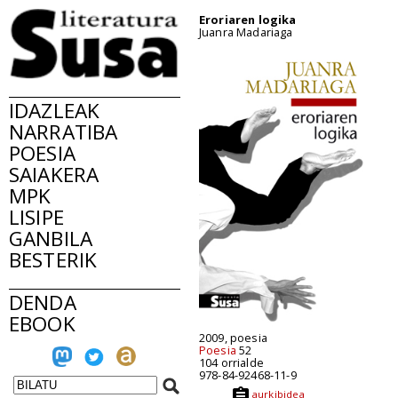
Eroriaren logika
Juanra Madariaga
IDAZLEAK
NARRATIBA
POESIA
SAIAKERA
MPK
LISIPE
GANBILA
BESTERIK
DENDA
EBOOK
2009, poesia
Poesia
52
104 orrialde
978-84-92468-11-9
aurkibidea