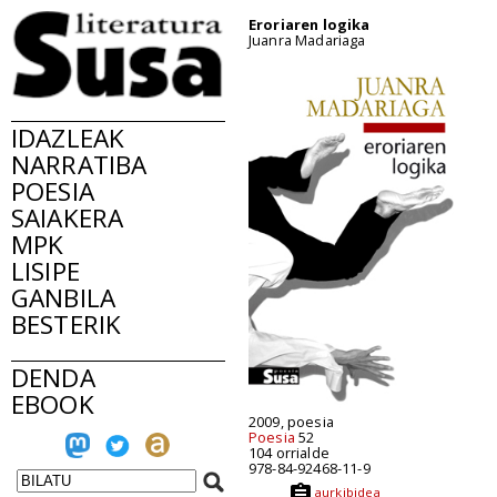
Eroriaren logika
Juanra Madariaga
IDAZLEAK
NARRATIBA
POESIA
SAIAKERA
MPK
LISIPE
GANBILA
BESTERIK
DENDA
EBOOK
2009, poesia
Poesia
52
104 orrialde
978-84-92468-11-9
aurkibidea