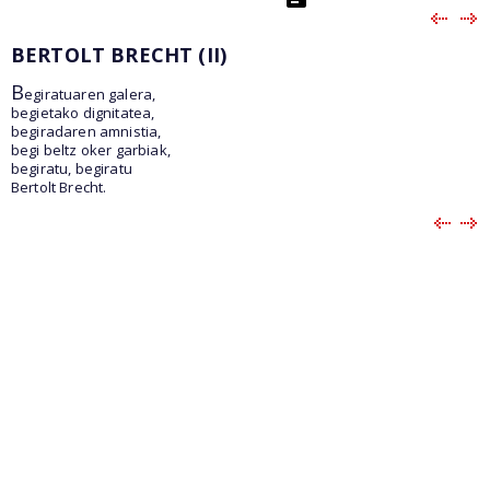
BERTOLT BRECHT (II)
B
egiratuaren galera,
begietako dignitatea,
begiradaren amnistia,
begi beltz oker garbiak,
begiratu, begiratu
Bertolt Brecht.