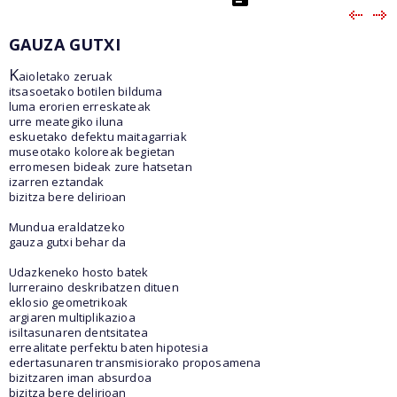
GAUZA GUTXI
K
aioletako zeruak
itsasoetako botilen bilduma
luma erorien erreskateak
urre meategiko iluna
eskuetako defektu maitagarriak
museotako koloreak begietan
erromesen bideak zure hatsetan
izarren eztandak
bizitza bere delirioan
Mundua eraldatzeko
gauza gutxi behar da
Udazkeneko hosto batek
lurreraino deskribatzen dituen
eklosio geometrikoak
argiaren multiplikazioa
isiltasunaren dentsitatea
errealitate perfektu baten hipotesia
edertasunaren transmisiorako proposamena
bizitzaren iman absurdoa
bizitza bere delirioan