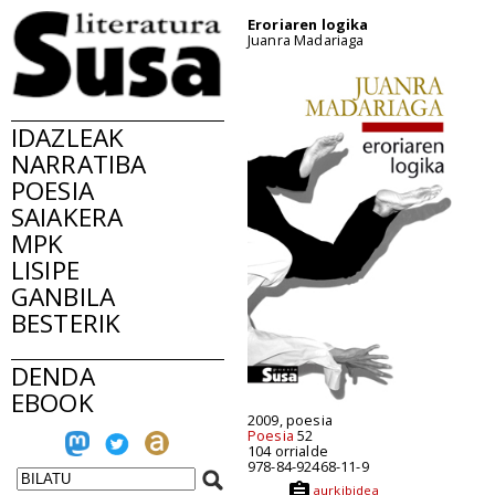
Eroriaren logika
Juanra Madariaga
IDAZLEAK
NARRATIBA
POESIA
SAIAKERA
MPK
LISIPE
GANBILA
BESTERIK
DENDA
EBOOK
2009, poesia
Poesia
52
104 orrialde
978-84-92468-11-9
aurkibidea