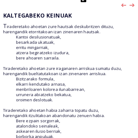
KALTEGABEKO KEINUAK
T
iraderetako ahoetan zure hautsak deskubritzen dituzu,
harengandik etorritakoan izan zinenaren hautsak.
Kantoi desilusionatuak,
besarkada ukatuak,
erritu mingarriak,
atzera begiratzeko izudura,
bere ahoaren sarraila.
Tiraderetako ahoetan zure iraganaren arriskua sumatu duzu,
harengandik bueltatutakoan izan zinenaren arriskua.
Bizitzarako formula,
elkarri kendutako arnasa,
menbriloaren kolorea ilunabarrean,
urrunera abiatzeko bekatua,
oroimen deslotuak.
Tiraderetako ahoetan habia zaharra topatu duzu,
harengandik itzulitakoan abandonatu zenuen habia.
Bere ezpain sorgorrak,
atalondoko seinaleak,
askearen ilusio berriak,
borborka anpuluak,