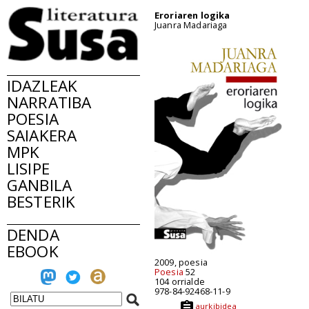
Eroriaren logika
Juanra Madariaga
IDAZLEAK
NARRATIBA
POESIA
SAIAKERA
MPK
LISIPE
GANBILA
BESTERIK
DENDA
EBOOK
2009, poesia
Poesia
52
104 orrialde
978-84-92468-11-9
aurkibidea