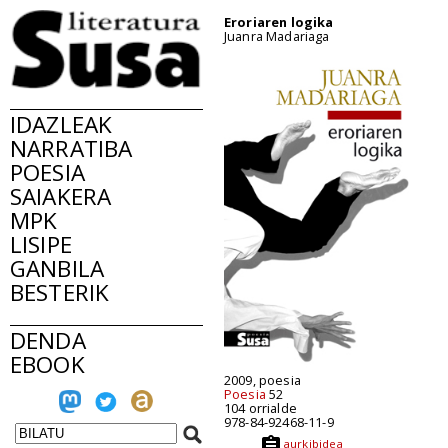
Eroriaren logika
Juanra Madariaga
IDAZLEAK
NARRATIBA
POESIA
SAIAKERA
MPK
LISIPE
GANBILA
BESTERIK
DENDA
EBOOK
2009, poesia
Poesia
52
104 orrialde
978-84-92468-11-9
aurkibidea