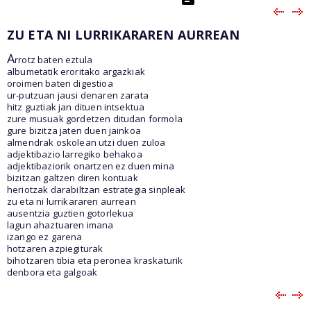
ZU ETA NI LURRIKARAREN AURREAN
A
rrotz baten eztula
albumetatik eroritako argazkiak
oroimen baten digestioa
ur-putzuan jausi denaren zarata
hitz guztiak jan dituen intsektua
zure musuak gordetzen ditudan formola
gure bizitza jaten duen jainkoa
almendrak oskolean utzi duen zuloa
adjektibazio larregiko behakoa
adjektibaziorik onartzen ez duen mina
bizitzan galtzen diren kontuak
heriotzak darabiltzan estrategia sinpleak
zu eta ni lurrikararen aurrean
ausentzia guztien gotorlekua
lagun ahaztuaren imana
izango ez garena
hotzaren azpiegiturak
bihotzaren tibia eta peronea kraskaturik
denbora eta galgoak