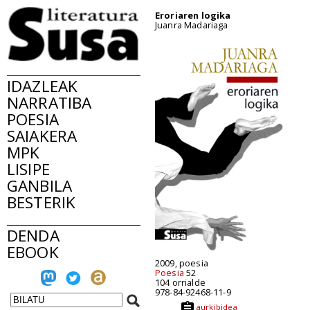
Eroriaren logika
Juanra Madariaga
IDAZLEAK
NARRATIBA
POESIA
SAIAKERA
MPK
LISIPE
GANBILA
BESTERIK
DENDA
EBOOK
2009, poesia
Poesia
52
104 orrialde
978-84-92468-11-9
aurkibidea