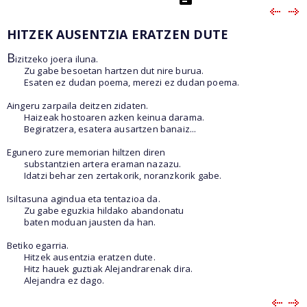
HITZEK AUSENTZIA ERATZEN DUTE
B
izitzeko joera iluna.
Zu gabe besoetan hartzen dut nire burua.
Esaten ez dudan poema, merezi ez dudan poema.
Aingeru zarpaila deitzen zidaten.
Haizeak hostoaren azken keinua darama.
Begiratzera, esatera ausartzen banaiz...
Egunero zure memorian hiltzen diren
substantzien artera eraman nazazu.
Idatzi behar zen zertakorik, noranzkorik gabe.
Isiltasuna agindua eta tentazioa da.
Zu gabe eguzkia hildako abandonatu
baten moduan jausten da han.
Betiko egarria.
Hitzek ausentzia eratzen dute.
Hitz hauek guztiak Alejandrarenak dira.
Alejandra ez dago.