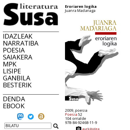
Eroriaren logika
Juanra Madariaga
IDAZLEAK
NARRATIBA
POESIA
SAIAKERA
MPK
LISIPE
GANBILA
BESTERIK
DENDA
EBOOK
2009, poesia
Poesia
52
104 orrialde
978-84-92468-11-9
aurkibidea