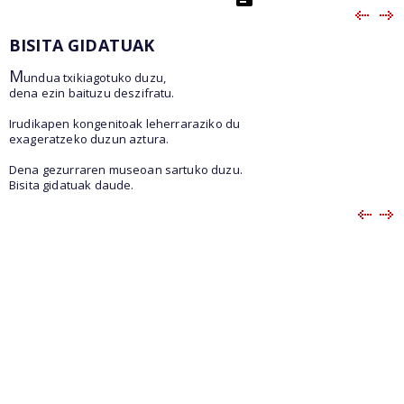
BISITA GIDATUAK
M
undua txikiagotuko duzu,
dena ezin baituzu deszifratu.
Irudikapen kongenitoak leherraraziko du
exageratzeko duzun aztura.
Dena gezurraren museoan sartuko duzu.
Bisita gidatuak daude.