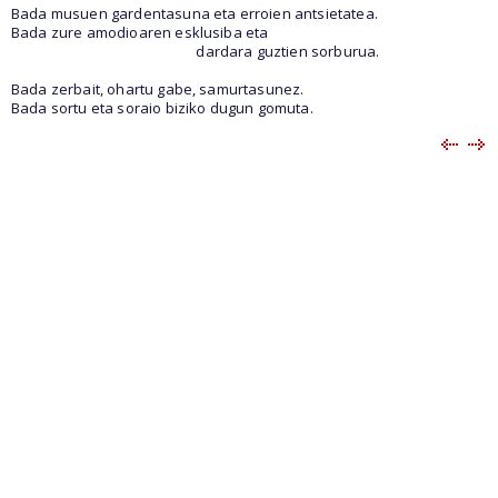
Bada musuen gardentasuna eta erroien antsietatea.
Bada zure amodioaren esklusiba eta
dardara guztien sorburua.
Bada zerbait, ohartu gabe, samurtasunez.
Bada sortu eta soraio biziko dugun gomuta.