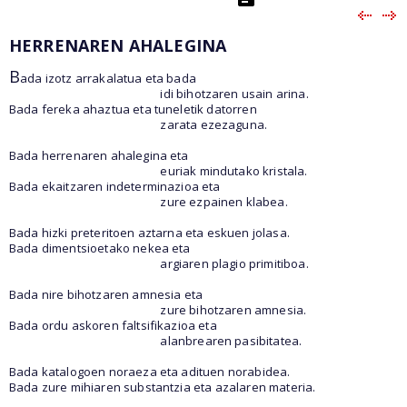
HERRENAREN AHALEGINA
B
ada izotz arrakalatua eta bada
idi bihotzaren usain arina.
Bada fereka ahaztua eta tuneletik datorren
zarata ezezaguna.
Bada herrenaren ahalegina eta
euriak mindutako kristala.
Bada ekaitzaren indeterminazioa eta
zure ezpainen klabea.
Bada hizki preteritoen aztarna eta eskuen jolasa.
Bada dimentsioetako nekea eta
argiaren plagio primitiboa.
Bada nire bihotzaren amnesia eta
zure bihotzaren amnesia.
Bada ordu askoren faltsifikazioa eta
alanbrearen pasibitatea.
Bada katalogoen noraeza eta adituen norabidea.
Bada zure mihiaren substantzia eta azalaren materia.