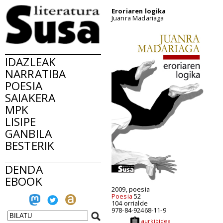
Eroriaren logika
Juanra Madariaga
IDAZLEAK
NARRATIBA
POESIA
SAIAKERA
MPK
LISIPE
GANBILA
BESTERIK
DENDA
EBOOK
2009, poesia
Poesia
52
104 orrialde
978-84-92468-11-9
aurkibidea