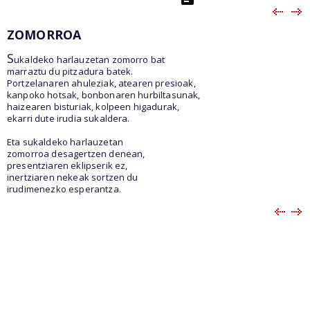
ZOMORROA
S
ukaldeko harlauzetan zomorro bat
marraztu du pitzadura batek.
Portzelanaren ahuleziak, atearen presioak,
kanpoko hotsak, bonbonaren hurbiltasunak,
haizearen bisturiak, kolpeen higadurak,
ekarri dute irudia sukaldera.
Eta sukaldeko harlauzetan
zomorroa desagertzen denean,
presentziaren eklipserik ez,
inertziaren nekeak sortzen du
irudimenezko esperantza.