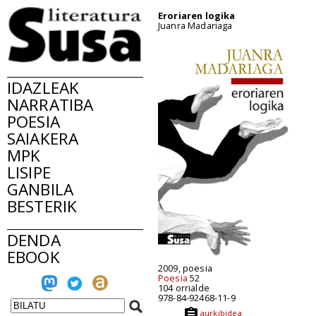
Eroriaren logika
Juanra Madariaga
IDAZLEAK
NARRATIBA
POESIA
SAIAKERA
MPK
LISIPE
GANBILA
BESTERIK
DENDA
EBOOK
2009, poesia
Poesia
52
104 orrialde
978-84-92468-11-9
aurkibidea