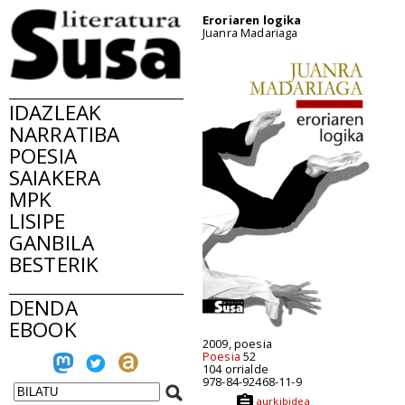
Eroriaren logika
Juanra Madariaga
IDAZLEAK
NARRATIBA
POESIA
SAIAKERA
MPK
LISIPE
GANBILA
BESTERIK
DENDA
EBOOK
2009, poesia
Poesia
52
104 orrialde
978-84-92468-11-9
aurkibidea