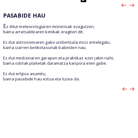
PASABIDE HAU
E
z ditut meteorologiaren misterioak ezagutzen,
baina arratsaldearen kimikak eragiten dit.
Ez dut astronomiaren gako unibertsala inoiz entelegatu,
baina izarren betikotasunak babesten nau.
Ez dut medizinaren garapen eta praktikaz ezer jakin nahi,
baina odolak plaketak daramatza kanpora eten gabe.
Ez dut erlijioa asumitu,
baina pasabide hau estua eta luzea da.