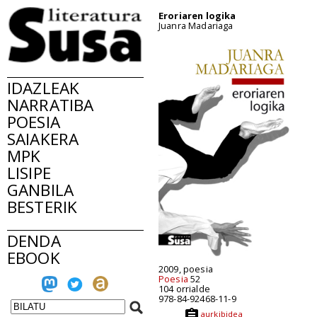
Eroriaren logika
Juanra Madariaga
IDAZLEAK
NARRATIBA
POESIA
SAIAKERA
MPK
LISIPE
GANBILA
BESTERIK
DENDA
EBOOK
2009, poesia
Poesia
52
104 orrialde
978-84-92468-11-9
aurkibidea