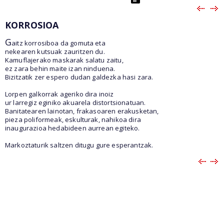
KORROSIOA
G
aitz korrosiboa da gomuta eta
nekearen kutsuak zauritzen du.
Kamuflajerako maskarak salatu zaitu,
ez zara behin maite izan ninduena.
Bizitzatik zer espero dudan galdezka hasi zara.
Lorpen galkorrak ageriko dira inoiz
ur larregiz eginiko akuarela distortsionatuan.
Banitatearen lainotan, frakasoaren erakusketan,
pieza poliformeak, eskulturak, nahikoa dira
inaugurazioa hedabideen aurrean egiteko.
Markoztaturik saltzen ditugu gure esperantzak.