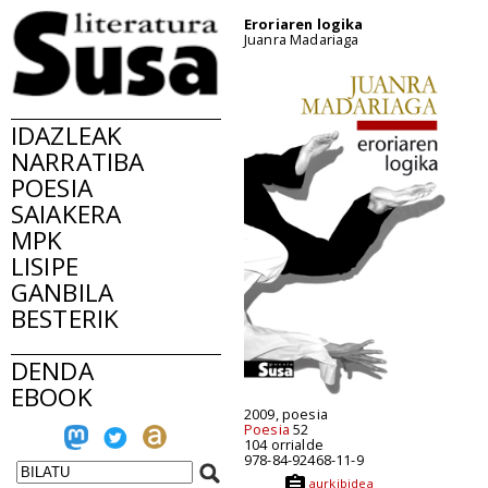
Eroriaren logika
Juanra Madariaga
IDAZLEAK
NARRATIBA
POESIA
SAIAKERA
MPK
LISIPE
GANBILA
BESTERIK
DENDA
EBOOK
2009, poesia
Poesia
52
104 orrialde
978-84-92468-11-9
aurkibidea