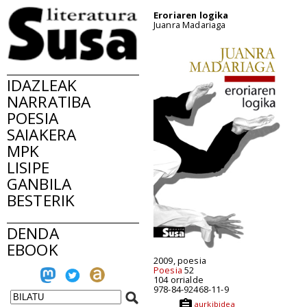
Eroriaren logika
Juanra Madariaga
IDAZLEAK
NARRATIBA
POESIA
SAIAKERA
MPK
LISIPE
GANBILA
BESTERIK
DENDA
EBOOK
2009, poesia
Poesia
52
104 orrialde
978-84-92468-11-9
aurkibidea