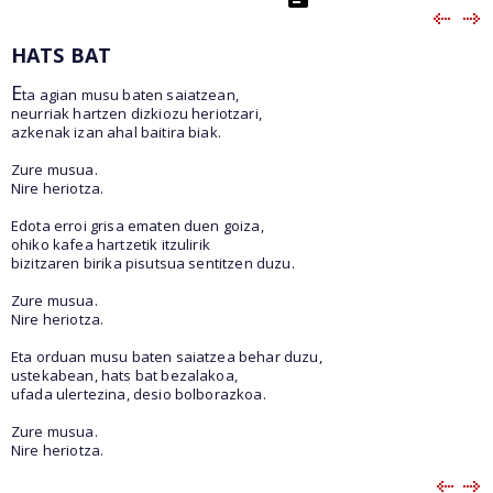
HATS BAT
E
ta agian musu baten saiatzean,
neurriak hartzen dizkiozu heriotzari,
azkenak izan ahal baitira biak.
Zure musua.
Nire heriotza.
Edota erroi grisa ematen duen goiza,
ohiko kafea hartzetik itzulirik
bizitzaren birika pisutsua sentitzen duzu.
Zure musua.
Nire heriotza.
Eta orduan musu baten saiatzea behar duzu,
ustekabean, hats bat bezalakoa,
ufada ulertezina, desio bolborazkoa.
Zure musua.
Nire heriotza.