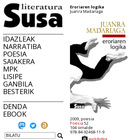
Eroriaren logika
Juanra Madariaga
IDAZLEAK
NARRATIBA
POESIA
SAIAKERA
MPK
LISIPE
GANBILA
BESTERIK
DENDA
EBOOK
2009, poesia
Poesia
52
104 orrialde
978-84-92468-11-9
aurkibidea