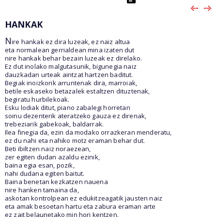
HANKAK
N
ire hankak ez dira luzeak, ez naiz altua
eta normalean gerrialdean mina izaten dut
nire hankak behar bezain luzeak ez direlako.
Ez dut inolako malgutasunik, bigunegia naiz
dauzkadan urteak aintzat hartzen baditut.
Begiak inoizkorik arruntenak dira, marroiak,
betile eskaseko betazalek estaltzen dituztenak,
begiratu hurbilekoak.
Esku lodiak ditut, piano zabalegi horretan
soinu dezenterik ateratzeko gauza ez direnak,
trebeziarik gabekoak, baldarrak.
Ilea finegia da, ezin da modako orrazkeran menderatu,
ez du nahi eta nahiko motz eraman behar dut.
Beti ibiltzen naiz noraezean,
zer egiten dudan azaldu ezinik,
baina egia esan, pozik,
nahi dudana egiten baitut.
Baina benetan kezkatzen nauena
nire hanken tamaina da,
askotan kontrolpean ez edukitzeagatik jausten naiz
eta amak besoetan hartu eta zabura eraman arte
ez zait belaunetako min hori kentzen.