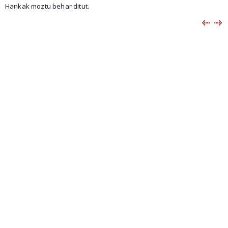
Hankak moztu behar ditut.