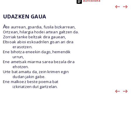
aurkibidea
UDAZKEN GAUA
A
te aurrean, goardia, fusila bizkarrean,
Ortzean, hilargia hodei artean galtzen da.
Zorriak tanke beltzak dira gauean,
Eltxoak abioi eskoadrilen gisan ari dira
erasotzen.
Ene bihotza eneekin dago, hemendik
urrun,
Ene ametsak miarma sarea bezala dira
ehotzen.
Urte bat amaitu da, zein krimen egin
dudan jakin gabe.
Ene malkoez beste poema bat
izkiriatzen dut gartzelan.