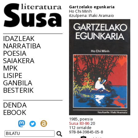
Gartzelako egunkaria
Ho Chi Minh
itzulpena: Iñaki Aramaio
IDAZLEAK
NARRATIBA
POESIA
SAIAKERA
MPK
LISIPE
GANBILA
BESTERIK
DENDA
EBOOK
1985, poesia
Susa 83-86
20
112 orrialde
978-84-39845-05-8