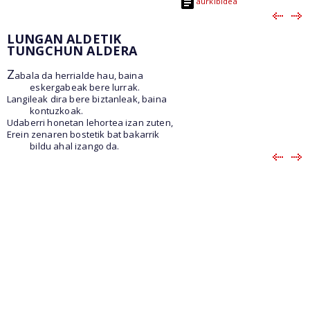
aurkibidea
LUNGAN ALDETIK
TUNGCHUN ALDERA
Z
abala da herrialde hau, baina
eskergabeak bere lurrak.
Langileak dira bere biztanleak, baina
kontuzkoak.
Udaberri honetan lehortea izan zuten,
Erein zenaren bostetik bat bakarrik
bildu ahal izango da.