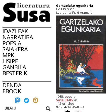
Gartzelako egunkaria
Ho Chi Minh
itzulpena: Iñaki Aramaio
IDAZLEAK
NARRATIBA
POESIA
SAIAKERA
MPK
LISIPE
GANBILA
BESTERIK
DENDA
EBOOK
1985, poesia
Susa 83-86
20
112 orrialde
978-84-39845-05-8