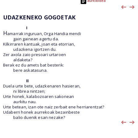
aurkibidea
UDAZKENEKO GOGOETAK
I
H
amarrak inguruan, Orga Handia mendi
gain gainean agertu da.
Kilkirraren kantuak, joan eta etorrian,
udazkena igortzen du.
Zer axola zaio presoari urtaroen
aldaketa?
Berak ez du amets bat besterik:
bere askatasuna.
II
Duela urte bete, udazkenaren hasieran,
ni librea nintzen;
Urte honek, kalabozoaren sakonean
aurkitu nau.
Urte betean, izan ote naiz zerbait ene herriarentzat?
Udaberri honek aurrekoak bezainbeste
balio duenik esan nezake?