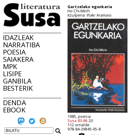
Gartzelako egunkaria
Ho Chi Minh
itzulpena: Iñaki Aramaio
IDAZLEAK
NARRATIBA
POESIA
SAIAKERA
MPK
LISIPE
GANBILA
BESTERIK
DENDA
EBOOK
1985, poesia
Susa 83-86
20
112 orrialde
978-84-39845-05-8