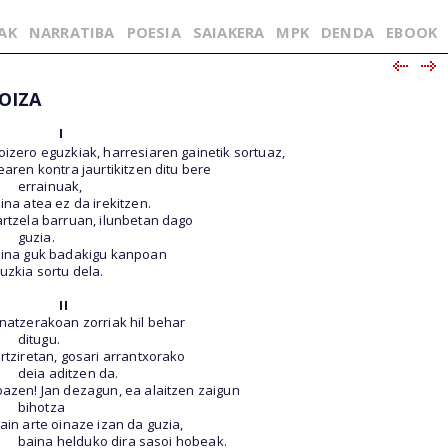
AK
NARRATIBA
POESIA
SAIAKERA
MPK
DENDA
EBOOK
OIZA
I
oizero eguzkiak, harresiaren gainetik sortuaz,
earen kontra jaurtikitzen ditu bere
errainuak,
ina atea ez da irekitzen.
rtzela barruan, ilunbetan dago
guzia.
ina guk badakigu kanpoan
uzkia sortu dela.
II
natzerakoan zorriak hil behar
ditugu.
rtziretan, gosari arrantxorako
deia aditzen da.
azen! Jan dezagun, ea alaitzen zaigun
bihotza
ain arte oinaze izan da guzia,
baina helduko dira sasoi hobeak.