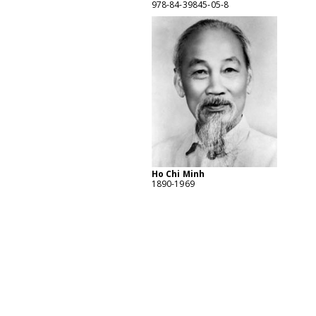
978-84-39845-05-8
Ho Chi Minh
1890-1969