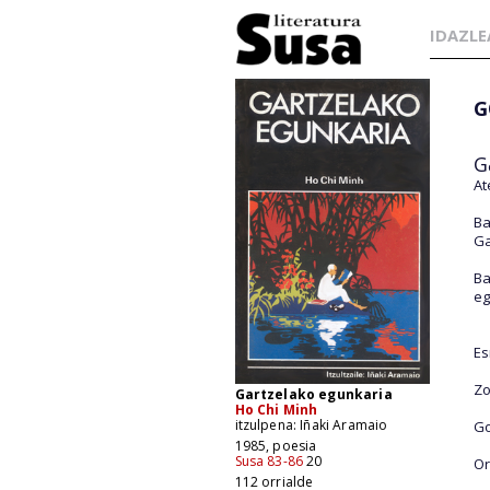
IDAZLE
G
G
At
Ba
Ga
Ba
eg
Es
Zo
Gartzelako egunkaria
Ho Chi Minh
itzulpena: Iñaki Aramaio
Go
1985, poesia
Susa 83-86
20
Or
112 orrialde