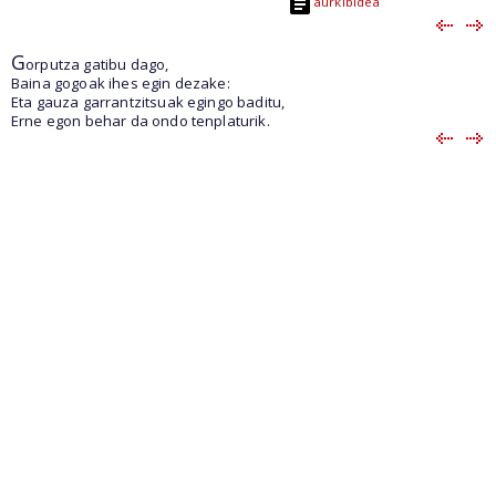
aurkibidea
G
orputza gatibu dago,
Baina gogoak ihes egin dezake:
Eta gauza garrantzitsuak egingo baditu,
Erne egon behar da ondo tenplaturik.