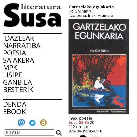
Gartzelako egunkaria
Ho Chi Minh
itzulpena: Iñaki Aramaio
IDAZLEAK
NARRATIBA
POESIA
SAIAKERA
MPK
LISIPE
GANBILA
BESTERIK
DENDA
EBOOK
1985, poesia
Susa 83-86
20
112 orrialde
978-84-39845-05-8