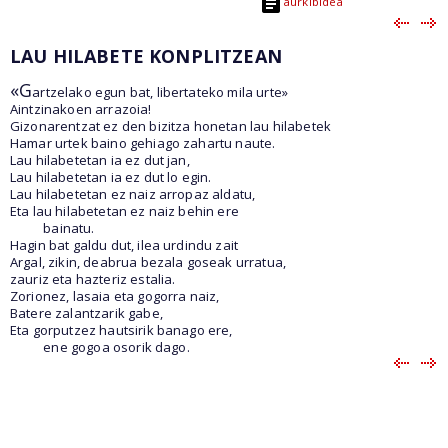
aurkibidea
LAU HILABETE KONPLITZEAN
«G
artzelako egun bat, libertateko mila urte»
Aintzinakoen arrazoia!
Gizonarentzat ez den bizitza honetan lau hilabetek
Hamar urtek baino gehiago zahartu naute.
Lau hilabetetan ia ez dut jan,
Lau hilabetetan ia ez dut lo egin.
Lau hilabetetan ez naiz arropaz aldatu,
Eta lau hilabetetan ez naiz behin ere
bainatu.
Hagin bat galdu dut, ilea urdindu zait
Argal, zikin, deabrua bezala goseak urratua,
zauriz eta hazteriz estalia.
Zorionez, lasaia eta gogorra naiz,
Batere zalantzarik gabe,
Eta gorputzez hautsirik banago ere,
ene gogoa osorik dago.