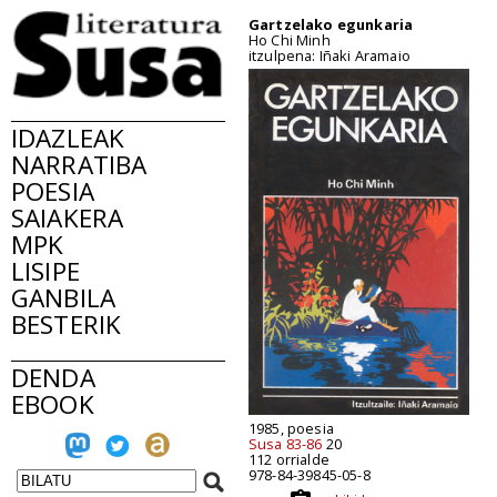
Gartzelako egunkaria
Ho Chi Minh
itzulpena: Iñaki Aramaio
IDAZLEAK
NARRATIBA
POESIA
SAIAKERA
MPK
LISIPE
GANBILA
BESTERIK
DENDA
EBOOK
1985, poesia
Susa 83-86
20
112 orrialde
978-84-39845-05-8