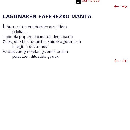
aurkibidea
LAGUNAREN PAPEREZKO MANTA
L
iburu zahar eta berrien orrialdeak
piloka...
Hobe da paperezko manta deus baino!
Zuek, ohe bigunetan brokatuzko gortinekin
lo egiten duzuenok,
Ez dakizue gartzelan gizonek beilan
pasatzen dituztela gauak!