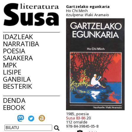
Gartzelako egunkaria
Ho Chi Minh
itzulpena: Iñaki Aramaio
IDAZLEAK
NARRATIBA
POESIA
SAIAKERA
MPK
LISIPE
GANBILA
BESTERIK
DENDA
EBOOK
1985, poesia
Susa 83-86
20
112 orrialde
978-84-39845-05-8