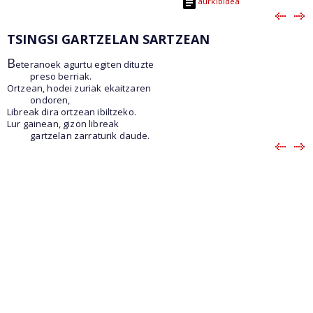
aurkibidea
TSINGSI GARTZELAN SARTZEAN
B
eteranoek agurtu egiten dituzte
preso berriak.
Ortzean, hodei zuriak ekaitzaren
ondoren,
Libreak dira ortzean ibiltzeko.
Lur gainean, gizon libreak
gartzelan zarraturik daude.