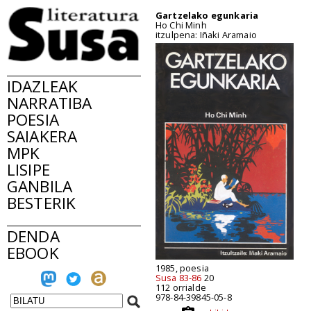
Gartzelako egunkaria
Ho Chi Minh
itzulpena: Iñaki Aramaio
IDAZLEAK
NARRATIBA
POESIA
SAIAKERA
MPK
LISIPE
GANBILA
BESTERIK
DENDA
EBOOK
1985, poesia
Susa 83-86
20
112 orrialde
978-84-39845-05-8