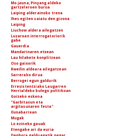
Mo jauna, Pinyang aldeko
gartzeleroen burua
Laiping alderainoko trena
Ihes egiten saiatu den gizona
Laiping
Liuchow aldera ailegatzen
Luzaroan interrogatoriorik
gabe
Gauerdia
Mandarinaren etxean
Lau hilabete konplitzean
Oso gaixorik
Kweilin aldeara ailegatzean
Sarrerako dirua
Berrogei egun galdurik
Erresistentziako Laugarren
Herrialdeko bulego politikoan
Goizeko eskena
"Garbitasun eta
argitasunaren festa"
Ilunabarrean
Mugak
Lo ezineko gauak
Etengabe ari da euria
Denbora galduagatik negar