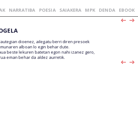
AK
NARRATIBA
POESIA
SAIAKERA
MPK
DENDA
EBOOK
OGELA
rautegian dioenez, ailegatu berri diren presoek
munaren alboan lo egin behar dute.
ua beste lekuren batetan egon nahi izanez gero,
rua eman behar da aldez aurretik.