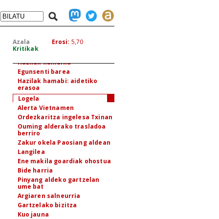
Lo ezinean
Lagun bat gogoan
Instantzia bat lagunarentzat
egiten
Azala
Erosi:
5,70
Hazteria
Kritikak
Arroza xehetzen
Hazilak hamaika
Egunsenti barea
Hazilak hamabi: aidetiko
erasoa
Logela
Alerta Vietnamen
Ordezkaritza ingelesa Txinan
Ouming alderako trasladoa
berriro
Zakur okela Paosiang aldean
Langilea
Ene makila goardiak ohostua
Bide harria
Pinyang aldeko gartzelan
ume bat
Argiaren salneurria
Gartzelako bizitza
Kuo jauna