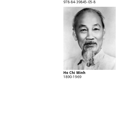
978-84-39845-05-8
Ho Chi Minh
1890-1969