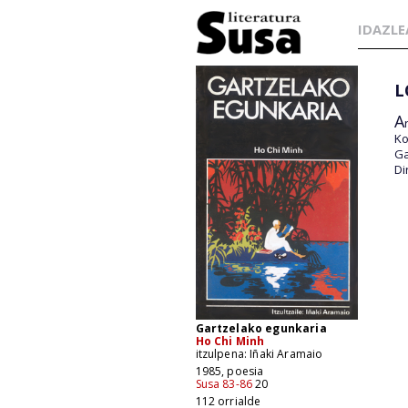
IDAZLE
L
A
Ko
Ga
Di
Gartzelako egunkaria
Ho Chi Minh
itzulpena: Iñaki Aramaio
1985, poesia
Susa 83-86
20
112 orrialde