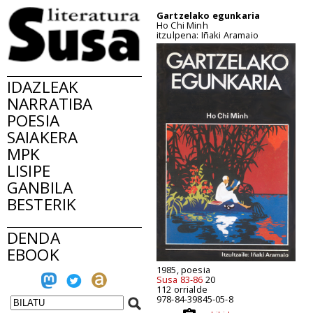
Gartzelako egunkaria
Ho Chi Minh
itzulpena: Iñaki Aramaio
IDAZLEAK
NARRATIBA
POESIA
SAIAKERA
MPK
LISIPE
GANBILA
BESTERIK
DENDA
EBOOK
1985, poesia
Susa 83-86
20
112 orrialde
978-84-39845-05-8