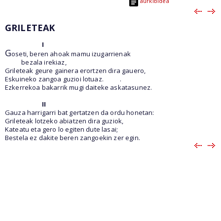
aurkibidea
GRILETEAK
I
G
oseti, beren ahoak mamu izugarrienak
bezala irekiaz,
Grileteak geure gainera erortzen dira gauero,
Eskuineko zangoa guzioi lotuaz.
.
Ezkerrekoa bakarrik mugi daiteke askatasunez.
II
Gauza harrigarri bat gertatzen da ordu honetan:
Grileteak lotzeko abiatzen dira guziok,
Kateatu eta gero lo egiten dute lasai;
Bestela ez dakite beren zangoekin zer egin.