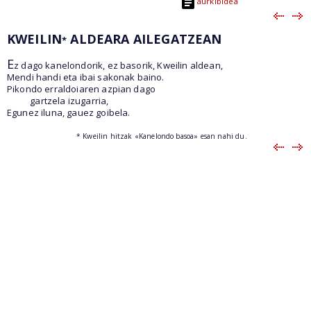
aurkibidea
KWEILIN
ALDEARA AILEGATZEAN
*
E
z dago kanelondorik, ez basorik, Kweilin aldean,
Mendi handi eta ibai sakonak baino.
Pikondo erraldoiaren azpian dago
gartzela izugarria,
Egunez iluna, gauez goibela.
* Kweilin hitzak «Kanelondo basoa» esan nahi du.