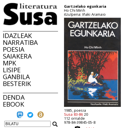
Gartzelako egunkaria
Ho Chi Minh
itzulpena: Iñaki Aramaio
IDAZLEAK
NARRATIBA
POESIA
SAIAKERA
MPK
LISIPE
GANBILA
BESTERIK
DENDA
EBOOK
1985, poesia
Susa 83-86
20
112 orrialde
978-84-39845-05-8