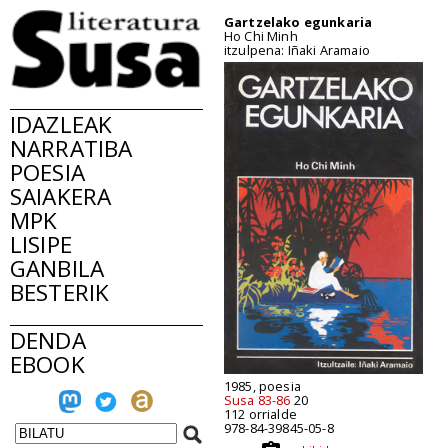
Gartzelako egunkaria
Ho Chi Minh
itzulpena: Iñaki Aramaio
IDAZLEAK
NARRATIBA
POESIA
SAIAKERA
MPK
LISIPE
GANBILA
BESTERIK
DENDA
EBOOK
1985, poesia
Susa 83-86
20
112 orrialde
978-84-39845-05-8