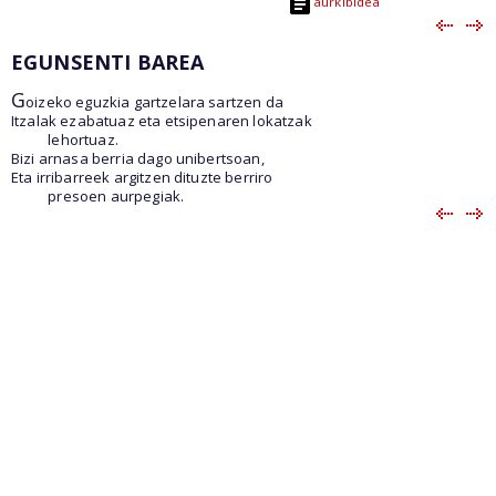
aurkibidea
EGUNSENTI BAREA
G
oizeko eguzkia gartzelara sartzen da
Itzalak ezabatuaz eta etsipenaren lokatzak
lehortuaz.
Bizi arnasa berria dago unibertsoan,
Eta irribarreek argitzen dituzte berriro
presoen aurpegiak.