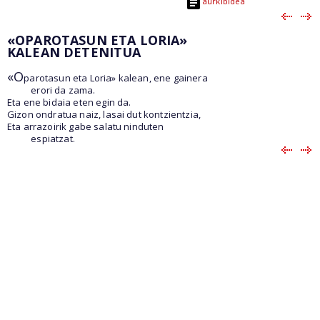
aurkibidea
«OPAROTASUN ETA LORIA»
KALEAN DETENITUA
«O
parotasun eta Loria» kalean, ene gainera
erori da zama.
Eta ene bidaia eten egin da.
Gizon ondratua naiz, lasai dut kontzientzia,
Eta arrazoirik gabe salatu ninduten
espiatzat.