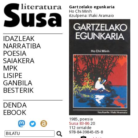
Gartzelako egunkaria
Ho Chi Minh
itzulpena: Iñaki Aramaio
IDAZLEAK
NARRATIBA
POESIA
SAIAKERA
MPK
LISIPE
GANBILA
BESTERIK
DENDA
EBOOK
1985, poesia
Susa 83-86
20
112 orrialde
978-84-39845-05-8