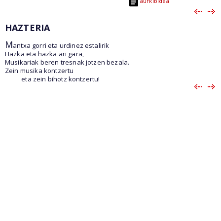
aurkibidea
HAZTERIA
M
antxa gorri eta urdinez estalirik
Hazka eta hazka ari gara,
Musikariak beren tresnak jotzen bezala.
Zein musika kontzertu
eta zein bihotz kontzertu!