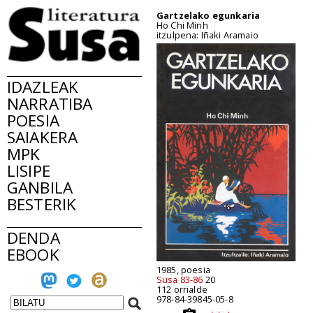
Gartzelako egunkaria
Ho Chi Minh
itzulpena: Iñaki Aramaio
IDAZLEAK
NARRATIBA
POESIA
SAIAKERA
MPK
LISIPE
GANBILA
BESTERIK
DENDA
EBOOK
1985, poesia
Susa 83-86
20
112 orrialde
978-84-39845-05-8