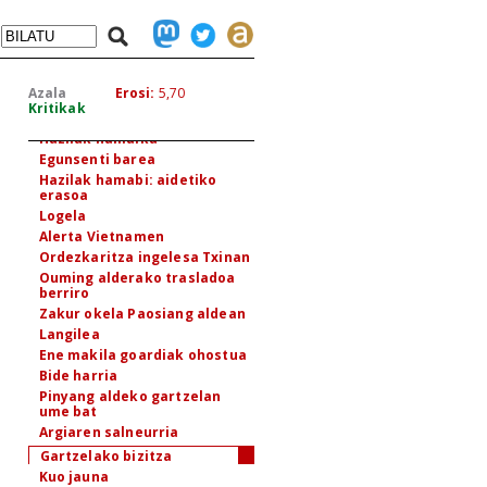
Lo ezinean
Lagun bat gogoan
Instantzia bat lagunarentzat
egiten
Azala
Erosi:
5,70
Hazteria
Kritikak
Arroza xehetzen
Hazilak hamaika
Egunsenti barea
Hazilak hamabi: aidetiko
erasoa
Logela
Alerta Vietnamen
Ordezkaritza ingelesa Txinan
Ouming alderako trasladoa
berriro
Zakur okela Paosiang aldean
Langilea
Ene makila goardiak ohostua
Bide harria
Pinyang aldeko gartzelan
ume bat
Argiaren salneurria
Gartzelako bizitza
Kuo jauna