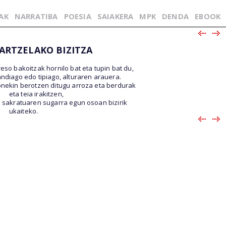
AK
NARRATIBA
POESIA
SAIAKERA
MPK
DENDA
EBOOK
ARTZELAKO BIZITZA
reso bakoitzak hornilo bat eta tupin bat du,
ndiago edo tipiago, alturaren arauera.
nekin berotzen ditugu arroza eta berdurak
eta teia irakitzen,
 sakratuaren sugarra egun osoan bizirik
ukaiteko.