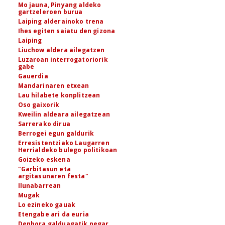
Mo jauna, Pinyang aldeko
gartzeleroen burua
Laiping alderainoko trena
Ihes egiten saiatu den gizona
Laiping
Liuchow aldera ailegatzen
Luzaroan interrogatoriorik
gabe
Gauerdia
Mandarinaren etxean
Lau hilabete konplitzean
Oso gaixorik
Kweilin aldeara ailegatzean
Sarrerako dirua
Berrogei egun galdurik
Erresistentziako Laugarren
Herrialdeko bulego politikoan
Goizeko eskena
"Garbitasun eta
argitasunaren festa"
Ilunabarrean
Mugak
Lo ezineko gauak
Etengabe ari da euria
Denbora galduagatik negar