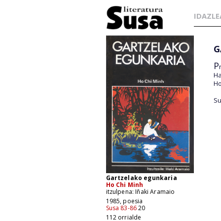
IDAZLE
G
P
Ha
Ho
Su
Gartzelako egunkaria
Ho Chi Minh
itzulpena: Iñaki Aramaio
1985, poesia
Susa 83-86
20
112 orrialde