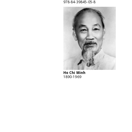
978-84-39845-05-8
Ho Chi Minh
1890-1969