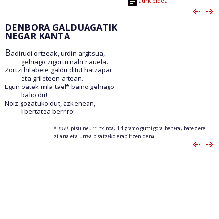
aurkibidea
DENBORA GALDUAGATIK
NEGAR KANTA
B
adirudi ortzeak, urdin argitsua,
gehiago zigortu nahi nauela.
Zortzi hilabete galdu ditut hatzapar
eta grileteen artean.
Egun batek mila tael* baino gehiago
balio du!
Noiz gozatuko dut, azkenean,
libertatea berriro!
*
tael:
pisu neurri txinoa, 14 gramo gutti gora behera, batez ere
zilarra eta urrea pisatzeko erabiltzen dena.