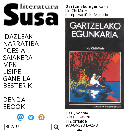
Gartzelako egunkaria
Ho Chi Minh
itzulpena: Iñaki Aramaio
IDAZLEAK
NARRATIBA
POESIA
SAIAKERA
MPK
LISIPE
GANBILA
BESTERIK
DENDA
EBOOK
1985, poesia
Susa 83-86
20
112 orrialde
978-84-39845-05-8