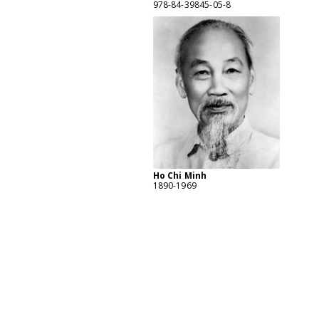
978-84-39845-05-8
Ho Chi Minh
1890-1969