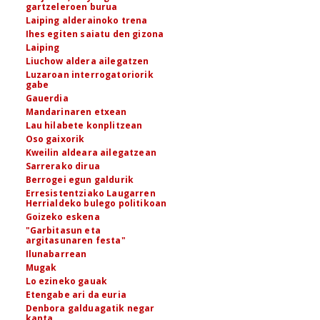
gartzeleroen burua
Laiping alderainoko trena
Ihes egiten saiatu den gizona
Laiping
Liuchow aldera ailegatzen
Luzaroan interrogatoriorik
gabe
Gauerdia
Mandarinaren etxean
Lau hilabete konplitzean
Oso gaixorik
Kweilin aldeara ailegatzean
Sarrerako dirua
Berrogei egun galdurik
Erresistentziako Laugarren
Herrialdeko bulego politikoan
Goizeko eskena
"Garbitasun eta
argitasunaren festa"
Ilunabarrean
Mugak
Lo ezineko gauak
Etengabe ari da euria
Denbora galduagatik negar
kanta