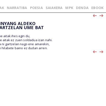
AK
NARRATIBA
POESIA
SAIAKERA
MPK
DENDA
EBOOK
INYANG ALDEKO
ARTZELAN UME BAT
ne aitak ihes egin du,
e aitak ez zuen soldadua izan nahi.
a ni gartzelan nago ene amarekin,
i hilabete baino ez dudan arren.