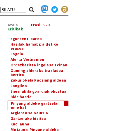
Lo ezinean
Lagun bat gogoan
Instantzia bat lagunarentzat
egiten
Hazteria
Azala
Erosi:
5,70
Arroza xehetzen
Kritikak
Hazilak hamaika
Egunsenti barea
Hazilak hamabi: aidetiko
erasoa
Logela
Alerta Vietnamen
Ordezkaritza ingelesa Txinan
Ouming alderako trasladoa
berriro
Zakur okela Paosiang aldean
Langilea
Ene makila goardiak ohostua
Bide harria
Pinyang aldeko gartzelan
ume bat
Argiaren salneurria
Gartzelako bizitza
Kuo jauna
Mo jauna, Pinyang aldeko