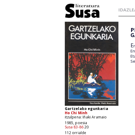
IDAZLE
P
G
E
En
Et
Se
Gartzelako egunkaria
Ho Chi Minh
itzulpena: Iñaki Aramaio
1985, poesia
Susa 83-86
20
112 orrialde