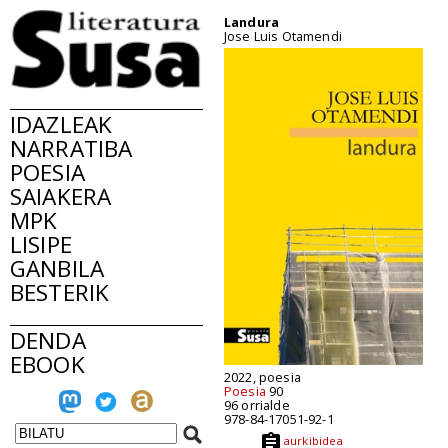
Landura
Jose Luis Otamendi
IDAZLEAK
NARRATIBA
POESIA
SAIAKERA
MPK
LISIPE
GANBILA
BESTERIK
DENDA
EBOOK
2022, poesia
Poesia
90
96 orrialde
978-84-17051-92-1
aurkibidea