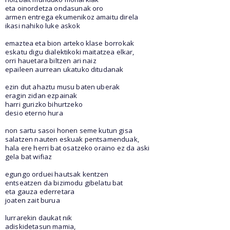
eta oinordetza ondasunak oro
armen entrega ekumenikoz amaitu direla
ikasi nahiko luke askok
emaztea eta bion arteko klase borrokak
eskatu digu dialektikoki maitatzea elkar,
orri hauetara biltzen ari naiz
epaileen aurrean ukatuko ditudanak
ezin dut ahaztu musu baten uberak
eragin zidan ezpainak
harri gurizko bihurtzeko
desio eterno hura
non sartu sasoi honen seme kutun gisa
salatzen nauten eskuak pentsamenduak,
hala ere herri bat osatzeko oraino ez da aski
gela bat wifiaz
egungo orduei hautsak kentzen
entseatzen da bizimodu gibelatu bat
eta gauza ederretara
joaten zait burua
lurrarekin daukat nik
adiskidetasun mamia,