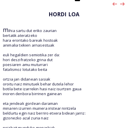
HORDI LOA
m
ihia sartu dut eriko zaurian
bertatik ateratzeko
hara eroritako bareak hostoak
animalia txikien arnasestuak
euli hegaldien semiotika zer da:
hori deszifratzeko grina dut
poesiaren amu muturrari
fatalismoz lotutako beita
ortzia jan didanean sasiak
oroitu naiz minutuek behar dutela lehor
botila bete izarrekin hasi naiz isurtzen gaua
inoren denbora birrinen gainean
eta jendeak gordean daraman
minaren izurren muinera iristear nintzela
beldurtu egin naiz berriro etxera bidean jarriz:
gizonezko azal zuria naiz
noizbait munduko monarkiak