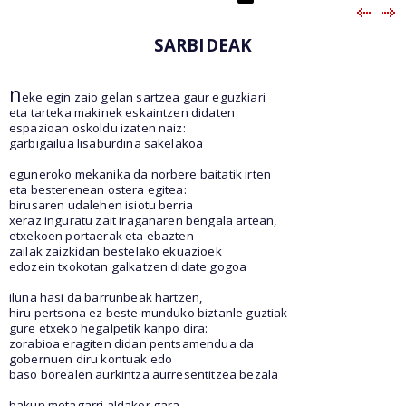
SARBIDEAK
n
eke egin zaio gelan sartzea gaur eguzkiari
eta tarteka makinek eskaintzen didaten
espazioan oskoldu izaten naiz:
garbigailua lisaburdina sakelakoa
eguneroko mekanika da norbere baitatik irten
eta besterenean ostera egitea:
birusaren udalehen isiotu berria
xeraz inguratu zait iraganaren bengala artean,
etxekoen portaerak eta ebazten
zailak zaizkidan bestelako ekuazioek
edozein txokotan galkatzen didate gogoa
iluna hasi da barrunbeak hartzen,
hiru pertsona ez beste munduko biztanle guztiak
gure etxeko hegalpetik kanpo dira:
zorabioa eragiten didan pentsamendua da
gobernuen diru kontuak edo
baso borealen aurkintza aurresentitzea bezala
bakun metagarri aldakor gara,