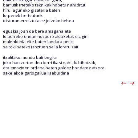
barrutik irteteko teknikak hobetu nahi ditut
hiru laguneko gizateria baten
lorpenek hertsaturik
tristuran erroiztuta ez jotzeko behea
eguzkia joan da bere amagana eta
lo aurreko unean hozbero aldaketak eragin
malenkonia eite baten landura petik
saltoki bateko izoztuen saila loratu zait
itzalitako mundu bati begira
joko hau zertan den berri ikasi nahi du bihotzak,
eta emozioen ordena baten galdez hor datoz atzera
sakelakoa garbigailua lisaburdina