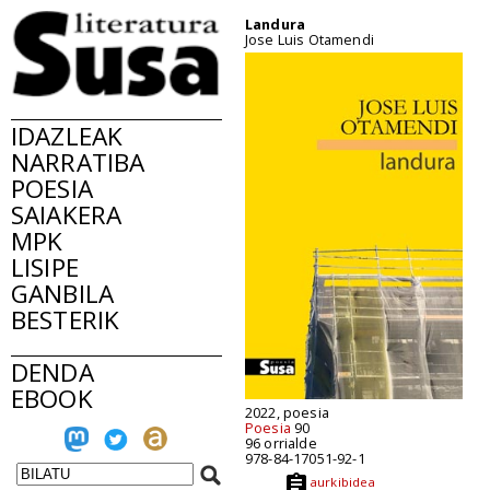
Landura
Jose Luis Otamendi
IDAZLEAK
NARRATIBA
POESIA
SAIAKERA
MPK
LISIPE
GANBILA
BESTERIK
DENDA
EBOOK
2022, poesia
Poesia
90
96 orrialde
978-84-17051-92-1
aurkibidea