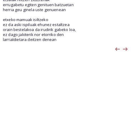
errugabetu egiten genituen batzuetan
herria geu ginela uste genuenean
etxeko mamuak isiltzeko
ez da aski ispiluak ehunez estaltzea
orain bestelakoa da irudirik gabeko loa,
ez dago jakiterik nor etorriko den
larrialdietara deitzen denean