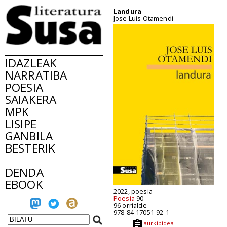
Landura
Jose Luis Otamendi
IDAZLEAK
NARRATIBA
POESIA
SAIAKERA
MPK
LISIPE
GANBILA
BESTERIK
DENDA
EBOOK
2022, poesia
Poesia
90
96 orrialde
978-84-17051-92-1
aurkibidea