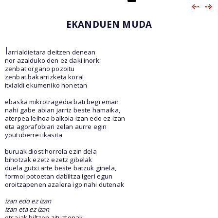
EKANDUEN MUDA
l
arrialdietara deitzen denean
nor azalduko den ez daki inork:
zenbat organo pozoitu
zenbat bakarrizketa koral
itxialdi ekumeniko honetan
ebaska mikrotragedia bati begi eman
nahi gabe abian jarriz beste hamaika,
aterpea leihoa balkoia izan edo ez izan
eta agorafobiari zelan aurre egin
youtuberrei ikasita
buruak diost horrela ezin dela
bihotzak ezetz ezetz gibelak
duela gutxi arte beste batzuk ginela,
formol potoetan dabiltza igeri egun
oroitzapenen azalera igo nahi dutenak
izan edo ez izan
izan eta ez izan
etsaiak hiltzen zituztenak