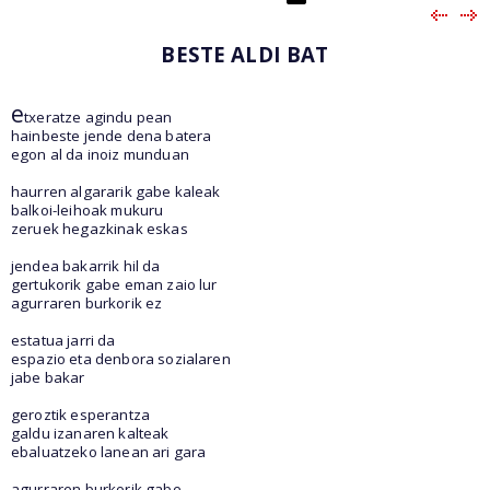
BESTE ALDI BAT
e
txeratze agindu pean
hainbeste jende dena batera
egon al da inoiz munduan
haurren algararik gabe kaleak
balkoi-leihoak mukuru
zeruek hegazkinak eskas
jendea bakarrik hil da
gertukorik gabe eman zaio lur
agurraren burkorik ez
estatua jarri da
espazio eta denbora sozialaren
jabe bakar
geroztik esperantza
galdu izanaren kalteak
ebaluatzeko lanean ari gara
agurraren burkorik gabe