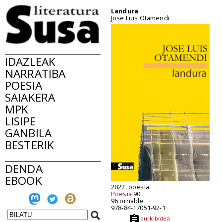
Landura
Jose Luis Otamendi
IDAZLEAK
NARRATIBA
POESIA
SAIAKERA
MPK
LISIPE
GANBILA
BESTERIK
DENDA
EBOOK
2022, poesia
Poesia
90
96 orrialde
978-84-17051-92-1
aurkibidea