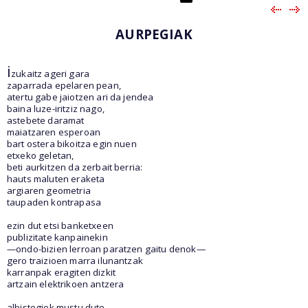
AURPEGIAK
i
zukaitz ageri gara
zaparrada epelaren pean,
atertu gabe jaiotzen ari da jendea
baina luze-iritziz nago,
astebete daramat
maiatzaren esperoan
bart ostera bikoitza egin nuen
etxeko geletan,
beti aurkitzen da zerbait berria:
hauts maluten eraketa
argiaren geometria
taupaden kontrapasa
ezin dut etsi banketxeen
publizitate kanpainekin
—ondo-bizien lerroan paratzen gaitu denok—
gero traizioen marra ilunantzak
karranpak eragiten dizkit
artzain elektrikoen antzera
albistegiek mustu dute