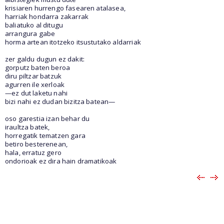
krisiaren hurrengo fasearen atalasea,
harriak hondarra zakarrak
baliatuko al ditugu
arrangura gabe
horma artean itotzeko itsustutako aldarriak
zer galdu dugun ez dakit:
gorputz baten beroa
diru piltzar batzuk
agurren ile xerloak
—ez dut laketu nahi
bizi nahi ez dudan bizitza batean—
oso garestia izan behar du
iraultza batek,
horregatik tematzen gara
betiro besterenean,
hala, erratuz gero
ondorioak ez dira hain dramatikoak