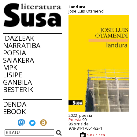
Landura
Jose Luis Otamendi
IDAZLEAK
NARRATIBA
POESIA
SAIAKERA
MPK
LISIPE
GANBILA
BESTERIK
DENDA
EBOOK
2022, poesia
Poesia
90
96 orrialde
978-84-17051-92-1
aurkibidea