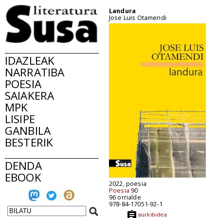
Landura
Jose Luis Otamendi
IDAZLEAK
NARRATIBA
POESIA
SAIAKERA
MPK
LISIPE
GANBILA
BESTERIK
DENDA
EBOOK
2022, poesia
Poesia
90
96 orrialde
978-84-17051-92-1
aurkibidea