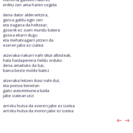
erditu zen ama haren segida
dena dator alderantzira,
geroa galdu egin zen
eta iragana da heltzear,
goserik ez zuen mundu batera
gosea ekarri dugu
eta mehatxagarri jotzen da
ezeren jabe ez izatea
atzeraka irakurri nahi ditut albisteak,
hala hastapenera heldu orduko
dena amaituko da bai,
baina beste molde batez
atzeraka leitzen ikasi nahi dut,
eta poesia benetan
gaitz autoimmunea bada
jabe izateari utzi
arrisku hutsa da ezeren jabe ez izatea
arrisku hutsa da inoren jabe ez izatea