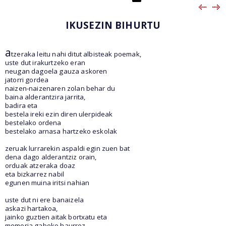
IKUSEZIN BIHURTU
a
tzeraka leitu nahi ditut albisteak poemak,
uste dut irakurtzeko eran
neugan dagoela gauza askoren
jatorri gordea
naizen-naizenaren zolan behar du
baina alderantzira jarrita,
badira eta
bestela ireki ezin diren ulerpideak
bestelako ordena
bestelako arnasa hartzeko eskolak
zeruak lurrarekin aspaldi egin zuen bat
dena dago alderantziz orain,
orduak atzeraka doaz
eta bizkarrez nabil
egunen muina iritsi nahian
uste dut ni ere banaizela
askazi hartakoa,
jainko guztien aitak bortxatu eta
memoria gabeko haurrez