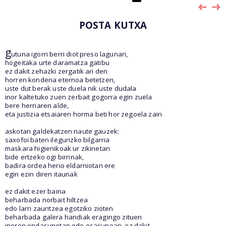
POSTA KUTXA
g
utuna igorri berri diot preso lagunari,
hogeitaka urte daramatza gatibu
ez dakit zehazki zergatik ari den
horren kondena eternoa betetzen,
uste dut berak uste duela nik uste dudala
inor kaltetuko zuen zerbait gogorra egin zuela
bere herriaren alde,
eta justizia etsaiaren horma beti hor zegoela zain
askotan galdekatzen naute gauzek:
saxofoi baten ilegurizko bilgarria
maskara higienikoak ur zikinetan
bide ertzeko ogi birrinak,
badira ordea herio eldarniotan ere
egin ezin diren itaunak
ez dakit ezer baina
beharbada norbait hiltzea
edo larri zauritzea egotziko zioten
beharbada galera handiak eragingo zituen
inoren ondasunetan edo osasunean, ez dakit