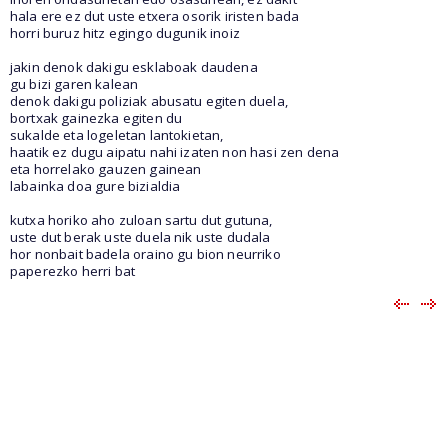
hala ere ez dut uste etxera osorik iristen bada
horri buruz hitz egingo dugunik inoiz
jakin denok dakigu esklaboak daudena
gu bizi garen kalean
denok dakigu poliziak abusatu egiten duela,
bortxak gainezka egiten du
sukalde eta logeletan lantokietan,
haatik ez dugu aipatu nahi izaten non hasi zen dena
eta horrelako gauzen gainean
labainka doa gure bizialdia
kutxa horiko aho zuloan sartu dut gutuna,
uste dut berak uste duela nik uste dudala
hor nonbait badela oraino gu bion neurriko
paperezko herri bat