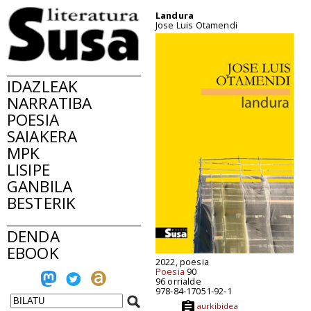
Landura
Jose Luis Otamendi
IDAZLEAK
NARRATIBA
POESIA
SAIAKERA
MPK
LISIPE
GANBILA
BESTERIK
DENDA
EBOOK
2022, poesia
Poesia
90
96 orrialde
978-84-17051-92-1
aurkibidea