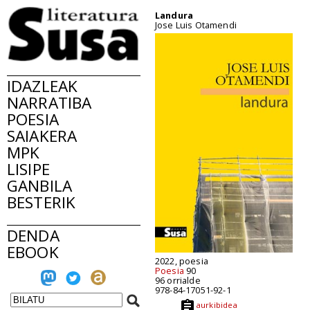
Landura
Jose Luis Otamendi
IDAZLEAK
NARRATIBA
POESIA
SAIAKERA
MPK
LISIPE
GANBILA
BESTERIK
DENDA
EBOOK
2022, poesia
Poesia
90
96 orrialde
978-84-17051-92-1
aurkibidea