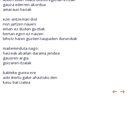
gauza ederren akordua
amaraun hariak
ezin antzeman diot
non jartzen nauen
eman ez dudan guztiak
bertan egon ez naizen
bihotz haien guztien taupaden durundiak
maiteminduta nago:
haizeak abailan darama jendea
gauaren argia
goizaren itzalak
baliteke gurea ere
aski ikertu gabe ahaztuko den
kasu bat izatea