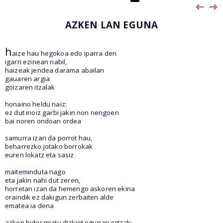
AZKEN LAN EGUNA
h
aize hau hegokoa edo iparra den
igarri ezinean nabil,
haizeak jendea darama abailan
gauaren argia
goizaren itzalak
honaino heldu naiz:
ez dut inoiz garbi jakin non nengoen
bai noren ondoan ordea
samurra izan da porrot hau,
beharrezko jotako borrokak
euren lokatz eta sasiz
maiteminduta nago
eta jakin nahi dut zeren,
horretan izan da hemengo askoren ekina
oraindik ez dakigun zerbaiten alde
ematea ia dena
azken bider miatu dizkiot egunari ertzak: