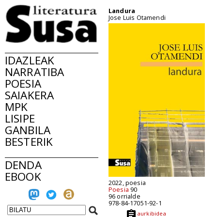
Landura
Jose Luis Otamendi
IDAZLEAK
NARRATIBA
POESIA
SAIAKERA
MPK
LISIPE
GANBILA
BESTERIK
DENDA
EBOOK
2022, poesia
Poesia
90
96 orrialde
978-84-17051-92-1
aurkibidea