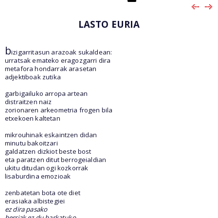
LASTO EURIA
b
izigarritasun arazoak sukaldean:
urratsak emateko eragozgarri dira
metafora hondarrak arasetan
adjektiboak zutika
garbigailuko arropa artean
distraitzen naiz
zorionaren arkeometria frogen bila
etxekoen kaltetan
mikrouhinak eskaintzen didan
minutu bakoitzari
galdatzen dizkiot beste bost
eta paratzen ditut berrogeialdian
ukitu ditudan ogi kozkorrak
lisaburdina emozioak
zenbatetan bota ote diet
erasiaka albistegiei
ez dira pasako
herriak ez du barkatuko