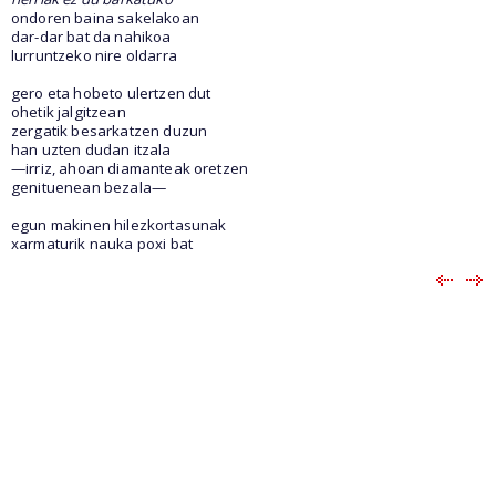
ondoren baina sakelakoan
dar-dar bat da nahikoa
lurruntzeko nire oldarra
gero eta hobeto ulertzen dut
ohetik jalgitzean
zergatik besarkatzen duzun
han uzten dudan itzala
—irriz, ahoan diamanteak oretzen
genituenean bezala—
egun makinen hilezkortasunak
xarmaturik nauka poxi bat