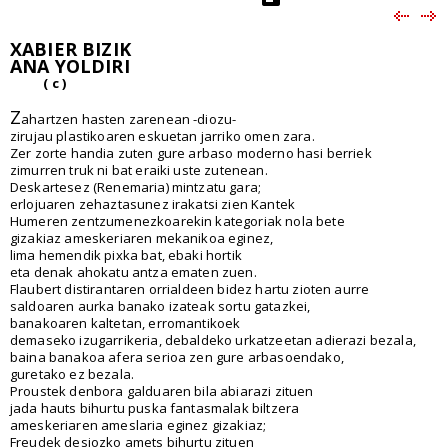
XABIER BIZIK
ANA YOLDIRI
( c )
Z
ahartzen hasten zarenean -diozu-
zirujau plastikoaren eskuetan jarriko omen zara.
Zer zorte handia zuten gure arbaso moderno hasi berriek
zimurren truk ni bat eraiki uste zutenean.
Deskartesez (Renemaria) mintzatu gara;
erlojuaren zehaztasunez irakatsi zien Kantek
Humeren zentzumenezkoarekin kategoriak nola bete
gizakiaz ameskeriaren mekanikoa eginez,
lima hemendik pixka bat, ebaki hortik
eta denak ahokatu antza ematen zuen.
Flaubert distirantaren orrialdeen bidez hartu zioten aurre
saldoaren aurka banako izateak sortu gatazkei,
banakoaren kaltetan, erromantikoek
demaseko izugarrikeria, debaldeko urkatzeetan adierazi bezala,
baina banakoa afera serioa zen gure arbasoendako,
guretako ez bezala.
Proustek denbora galduaren bila abiarazi zituen
jada hauts bihurtu puska fantasmalak biltzera
ameskeriaren ameslaria eginez gizakiaz;
Freudek desiozko amets bihurtu zituen