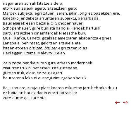
iraganaren zorrak kitatze aldera;
etorkizun zaleak agertu zitzaizkien gero:
Marxek subjektu egin zituen, zeren, jakin, ongi ez bazekiten ere,
kaletako jendeketa arruntaren subjektu, beharbada,
Baudelairek esan bezala. Oi Schopenhauer,
Schopenhauer, gure budista handia. Herioak harturik
sartu zitzaizkien dinamiteroak Nietzsche buru
Musil, Kafka, Canetti, gizakiaz ametsaren akabantza eginez.
Lengoaia, behintzat, gelditzen zitzaiela eta
hitzen etxean
bizi zen, bizi zen
egin zuten jolas
Heidegger, Oteiza, Malevitx, Celan.
Zein zorte handia zuten gure arbaso modernoek
zimurren truk ni bat eraiki uste zutenean,
gureen truk, aldiz, ez zaigu ageri
haurrarena lako ni aurpegi zimurgabea baizik.
Bai, izan ere, zirujau plastikoaren eskuetan jarri beharko duzu
ez baita on bat ez dadin etorri katramila:
zure aurpegia, zure nia.