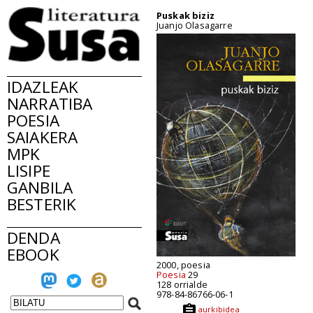
Puskak biziz
Juanjo Olasagarre
IDAZLEAK
NARRATIBA
POESIA
SAIAKERA
MPK
LISIPE
GANBILA
BESTERIK
DENDA
EBOOK
2000, poesia
Poesia
29
128 orrialde
978-84-86766-06-1
aurkibidea