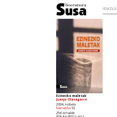
IDAZLE
Ezinezko maletak
Juanjo Olasagarre
2004, nobela
Narratiba
55
256 orrialde
978-84-95511-62-1