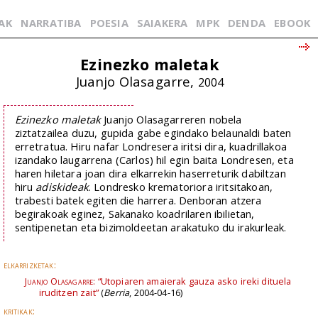
AK
NARRATIBA
POESIA
SAIAKERA
MPK
DENDA
EBOOK
Ezinezko maletak
Juanjo Olasagarre,
2004
Ezinezko maletak
Juanjo Olasagarreren nobela
ziztatzailea duzu, gupida gabe egindako belaunaldi baten
erretratua. Hiru nafar Londresera iritsi dira, kuadrillakoa
izandako laugarrena (Carlos) hil egin baita Londresen, eta
haren hiletara joan dira elkarrekin haserreturik dabiltzan
hiru
adiskideak
. Londresko krematoriora iritsitakoan,
trabesti batek egiten die harrera. Denboran atzera
begirakoak eginez, Sakanako koadrilaren ibilietan,
sentipenetan eta bizimoldeetan arakatuko du irakurleak.
elkarrizketak:
Juanjo Olasagarre:
“Utopiaren amaierak gauza asko ireki dituela
iruditzen zait”
(
Berria
, 2004-04-16)
kritikak: