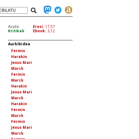
Azala
Erosi:
17,57
Kritikak
Ebook:
3,12
Aurkibidea
Fermin
Harakin
Jexus Mari
Marck
Fermin
Marck
Harakin
Jexus Mari
Marck
Harakin
Fermin
Marck
Fermin
Jexus Mari
Marck