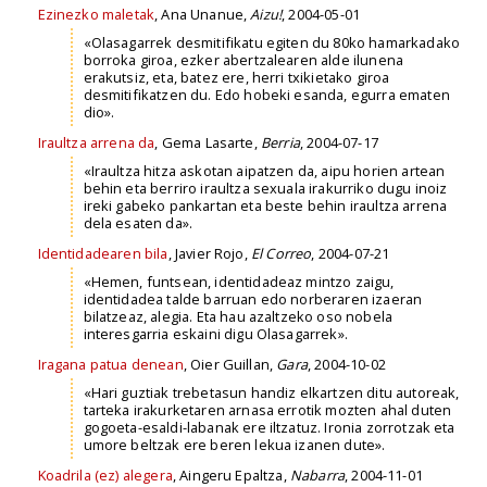
Ezinezko maletak
, Ana Unanue,
Aizu!
, 2004-05-01
«Olasagarrek desmitifikatu egiten du 80ko hamarkadako
borroka giroa, ezker abertzalearen alde ilunena
erakutsiz, eta, batez ere, herri txikietako giroa
desmitifikatzen du. Edo hobeki esanda, egurra ematen
dio».
Iraultza arrena da
, Gema Lasarte,
Berria
, 2004-07-17
«Iraultza hitza askotan aipatzen da, aipu horien artean
behin eta berriro iraultza sexuala irakurriko dugu inoiz
ireki gabeko pankartan eta beste behin iraultza arrena
dela esaten da».
Identidadearen bila
, Javier Rojo,
El Correo
, 2004-07-21
«Hemen, funtsean, identidadeaz mintzo zaigu,
identidadea talde barruan edo norberaren izaeran
bilatzeaz, alegia. Eta hau azaltzeko oso nobela
interesgarria eskaini digu Olasagarrek».
Iragana patua denean
, Oier Guillan,
Gara
, 2004-10-02
«Hari guztiak trebetasun handiz elkartzen ditu autoreak,
tarteka irakurketaren arnasa errotik mozten ahal duten
gogoeta-esaldi-labanak ere iltzatuz. Ironia zorrotzak eta
umore beltzak ere beren lekua izanen dute».
Koadrila (ez) alegera
, Aingeru Epaltza,
Nabarra
, 2004-11-01