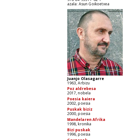
azala: Asun Goikoetxea
Juanjo Olasagarre
1963, Arbizu
Poz aldrebesa
2017, nobela
Poesia kaiera
2002, poesia
Puskak biziz
2000, poesia
Mandelaren Afrika
1998, kronika
Bizi puskak
1996, poesia