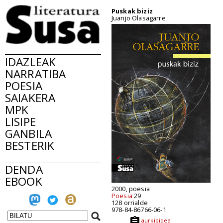
Puskak biziz
Juanjo Olasagarre
IDAZLEAK
NARRATIBA
POESIA
SAIAKERA
MPK
LISIPE
GANBILA
BESTERIK
DENDA
EBOOK
2000, poesia
Poesia
29
128 orrialde
978-84-86766-06-1
aurkibidea