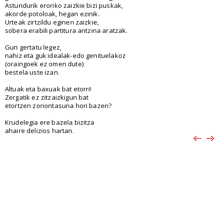
Astundurik eroriko zaizkie bizi puskak,
akorde potoloak, hegan ezinik.
Urteak zirtzildu eginen zaizkie,
sobera erabili partitura antzina aratzak.
Guri gertatu legez,
nahiz eta guk idealak-edo genituelakoz
(oraingoek ez omen dute)
bestela uste izan.
Altuak eta baxuak bat etorri!
Zergatik ez zitzaizkigun bat
etortzen zoriontasuna hori bazen?
Krudelegia ere bazela bizitza
ahaire delizios hartan.