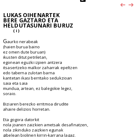
LUKAS OIHENARTEK
BERE GAZTARO ETA
HELDUTASUNARI BURUZ
( i )
G
aurko nerabeak
(haien burua baino
ez omen dute buruan)
ikusten ditut petriletan,
egonean eguzki izpien antzera
itsasertzeko malkor zaharrak epeltzen
edo taberna zulotan barna
kantetan ikasi berritako sedukzioan
saia eta saia
mundua, artean, ez balegokie legez,
soraio.
Biziaren berezko erritmoa dirudite
ahaire delizios horretan.
Eta gogora datorkit
nola joanen zaizkien ametsak desafinatzen,
nola zikinduko zaizkien egunak
gibelean biolinen kirrin-karrana lagaz.