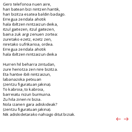
Gero telefonoa nuen aire,
hari batean bizi nintzen haritik,
hari bizitza esatea baldin badago.
Erregua zeridala ahotik
hala ibiltzen nintzaizun deika,
itzul gaitezen, itzul gaitezen,
baina zuk argi zenuen zortea:
zuretako ezetz, ezetz zen,
niretako sufrikarioa, ordea.
Erregua zeridala ahotik
hala ibiltzen nintzaizun deika
Hurren hil beharra zintudan,
zure heriotza zen nire bizitza.
Eta hantxe ibili nintzaizun,
labanazoka petxuan
(zentzu figuratuan jakina).
To kabroia, to kabroia,
barreiatu nizun burmuina.
Zu hila zinen ni bizia.
Nola izanen gara adiskideak?
(zentzu figuratuan jakina).
Nik adiskidetarako nahiago ditut biziak.