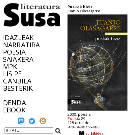
Puskak biziz
Juanjo Olasagarre
IDAZLEAK
NARRATIBA
POESIA
SAIAKERA
MPK
LISIPE
GANBILA
BESTERIK
DENDA
EBOOK
2000, poesia
Poesia
29
128 orrialde
978-84-86766-06-1
aurkibidea