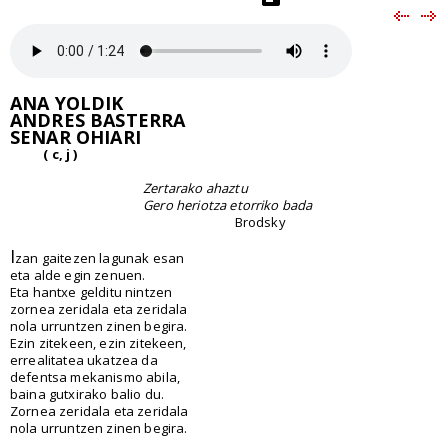
ANA YOLDIK
ANDRES BASTERRA
SENAR OHIARI
( c, j )
Zertarako ahaztu
Gero heriotza etorriko bada
Brodsky
I
zan gaitezen lagunak esan
eta alde egin zenuen.
Eta hantxe gelditu nintzen
zornea zeridala eta zeridala
nola urruntzen zinen begira.
Ezin zitekeen, ezin zitekeen,
errealitatea ukatzea da
defentsa mekanismo abila,
baina gutxirako balio du.
Zornea zeridala eta zeridala
nola urruntzen zinen begira.